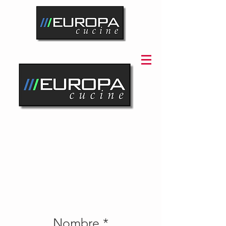
dirección:
5 avenida y 12 calle,
Zona 14, Local 101
Ciudad de Guatemala
Nombre